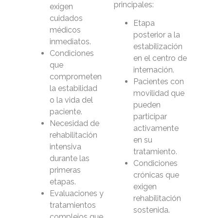
principales:
exigen
cuidados
Etapa
médicos
posterior a la
inmediatos.
estabilización
Condiciones
en el centro de
que
internación.
comprometen
Pacientes con
la estabilidad
movilidad que
o la vida del
pueden
paciente.
participar
Necesidad de
activamente
rehabilitación
en su
intensiva
tratamiento.
durante las
Condiciones
primeras
crónicas que
etapas.
exigen
Evaluaciones y
rehabilitación
tratamientos
sostenida.
complejos que